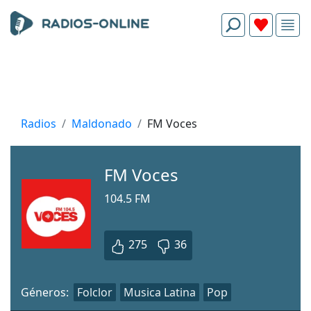
Radios
Maldonado
FM Voces
FM Voces
104.5 FM
275
36
Géneros:
Folclor
Musica Latina
Pop