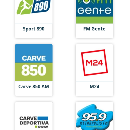
Sport 890
FM Gente
Carve 850 AM
M24