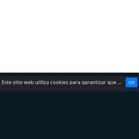
Este sitio web utiliza cookies para garantizar que obtenga la mejor experiencia en nuestro sitio web.
OK
Política de privacidad
DMCA
Preguntas frecuentes
Contáctenos
Términos del servicio