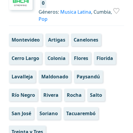
0
Géneros:
Musica Latina
, Cumbia,
Pop
Montevideo
Artigas
Canelones
Cerro Largo
Colonia
Flores
Florida
Lavalleja
Maldonado
Paysandú
Río Negro
Rivera
Rocha
Salto
San José
Soriano
Tacuarembó
Treinta y Tres