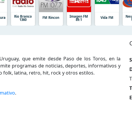
Rio Branco
Imagen FM
Neu
tura
FM Rincon
Vida FM
1360
89.1
 Uruguay, que emite desde Paso de los Toros, en la
S
emite programas de noticias, deportes, informativos y
D
k, latina, retro, hit, rock y otros estilos.
T
T
rmativo
.
E