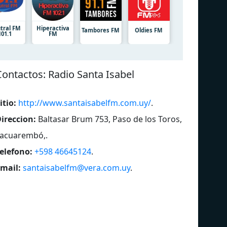
tral FM
Hiperactiva
Tambores FM
Oldies FM
101.1
FM
Сontactos: Radio Santa Isabel
itio:
http://www.santaisabelfm.com.uy/
.
ireccion:
Baltasar Brum 753, Paso de los Toros,
acuarembó,
.
elefono:
+598 46645124
.
mail:
santaisabelfm@vera.com.uy
.