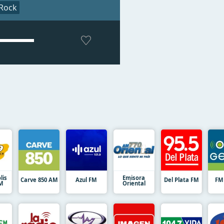
Rock
lis
Emisora
Carve 850 AM
Azul FM
Del Plata FM
FM
FM
Oriental