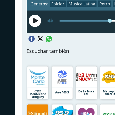
Géneros:
Folclor
Musica Latina
Retro
Escuchar también
CX20
De La Nuca
Metropo
Aire 100.3
Montecarlo
FM
104.9 
Uruguay