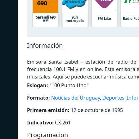
Sarandi 690
95.9
FM Like
Radio Fu
AM
metropolis
Información
Emisora Santa Isabel – estación de radio de
frecuencia 100.1 FM y en online. Esta emisora 
musicales. Aquí se puede escuchar música como fol
Eslogan:
"
100 Punto Uno
"
Formato:
Noticias del Uruguay
,
Deportes
,
Info
Primera emisión:
12 de octubre de 1995
Indicativo:
CX-261
Programacion