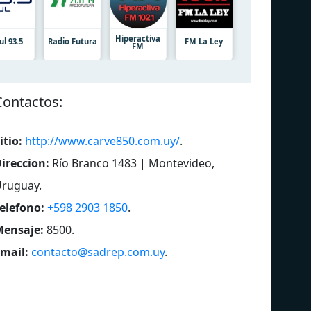
Hiperactiva
ul 93.5
Radio Futura
FM La Ley
FM
Сontactos:
itio:
http://www.carve850.com.uy/
.
ireccion:
Río Branco 1483 | Montevideo,
Uruguay
.
elefono:
+598 2903 1850
.
ensaje:
8500
.
mail:
contacto@sadrep.com.uy
.