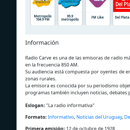
Metropolis
95.9
FM Like
Del Plat
104.9 FM
metropolis
Información
Radio Carve es una de las emisoras de radio m
en la frecuencia 850 AM.
Su audiencia está compuesta por oyentes de en
zonas rurales.
La emisora es conocida por su periodismo objet
programas también incluyen noticias, debates po
Eslogan:
"
La radio informativa
"
Formato:
Informativo
,
Noticias del Uruguay
,
De
Primera emisión:
12 de octubre de 1928