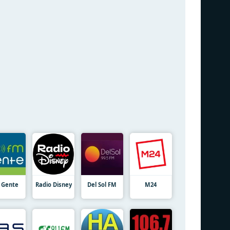
 Gente
Radio Disney
Del Sol FM
M24