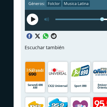
Géneros:
Folclor
Musica Latina
Escuchar también
Sarandi 690
Emisor
CX22 Universal
Sport 890
AM
Orient