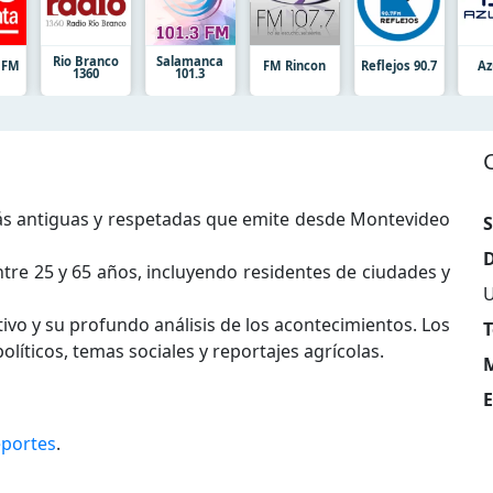
Rio Branco
Salamanca
a FM
FM Rincon
Reflejos 90.7
Az
1360
101.3
ás antiguas y respetadas que emite desde Montevideo
S
D
tre 25 y 65 años, incluyendo residentes de ciudades y
ivo y su profundo análisis de los acontecimientos. Los
T
líticos, temas sociales y reportajes agrícolas.
M
E
portes
.