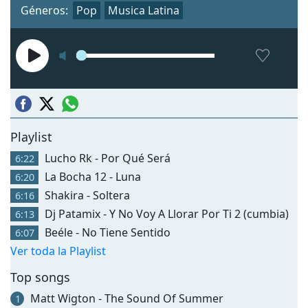
Géneros:
Pop
Musica Latina
Playlist
Lucho Rk - Por Qué Será
6:22
La Bocha 12 - Luna
6:20
Shakira - Soltera
6:16
Dj Patamix - Y No Voy A Llorar Por Ti 2 (cumbia)
6:13
Beéle - No Tiene Sentido
6:07
Ver toda la Playlist
Top songs
Matt Wigton - The Sound Of Summer
1