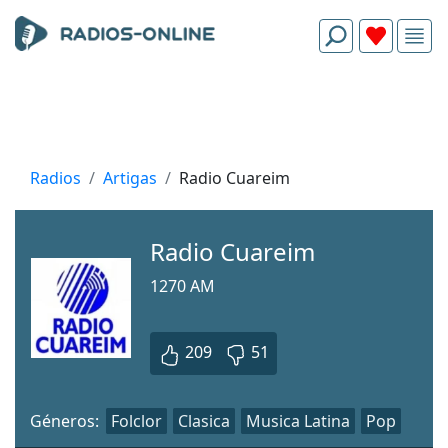
Radios
Artigas
Radio Сuareim
Radio Cuareim
1270 AM
209
51
Géneros:
Folclor
Clasica
Musica Latina
Pop