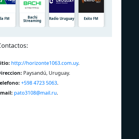
Bachi
da FM
Radio Uruguay
Exito FM
Streaming
Сontactos:
itio:
http://horizonte1063.com.uy
.
ireccion:
Paysandú, Uruguay
.
elefono:
+598 4723 5063
.
mail:
pato3108@mail.ru
.