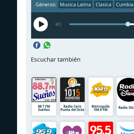
Géneros:
Musica Latina
Clasica
Cumbia
Escuchar también
88.7 FM
Radio Cero
Metropolis
Radio Di
Sueños
Punta del Este
104.9 FM