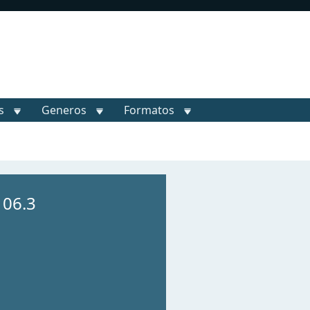
s
Generos
Formatos
106.3