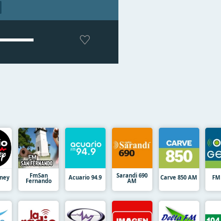
FmSan
Sarandi 690
sney
Acuario 94.9
Carve 850 AM
FM
Fernando
AM