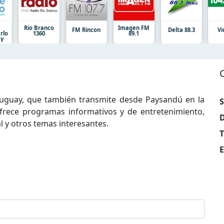
Rio Branco
Imagen FM
FM Rincon
Delta 88.3
Vi
rlo
1360
89.1
ay
ruguay, que también transmite desde Paysandú en la
S
ofrece programas informativos y de entretenimiento,
D
 y otros temas interesantes.
T
E