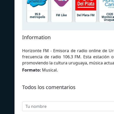
95.9
CX20
FM Like
Del Plata FM
metropolis
Monteca
Urugu
Information
Horizonte FM - Emisora de radio online de U
frecuencia de radio 106.3 FM. Esta estación 
promoviendo la cultura uruguaya, música actual
Formato:
Musical.
Todos los comentarios