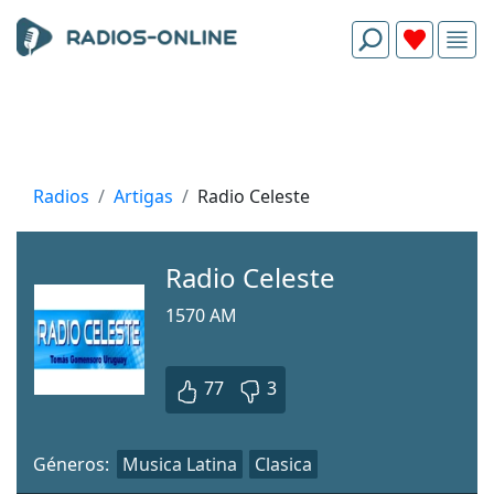
Radios
Artigas
Radio Celeste
Radio Celeste
1570 AM
77
3
Géneros:
Musica Latina
Clasica