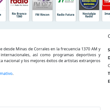
Rio Branco
Nostalgia
Ima
e
FM Rincon
Radio Futura
1360
Radio
e desde Minas de Corrales en la frecuencia 1370 AM y
S
e internacionales, así como programas deportivos y
D
 nacional y los mejores éxitos de artistas extranjeros
C
rmativo
.
T
E