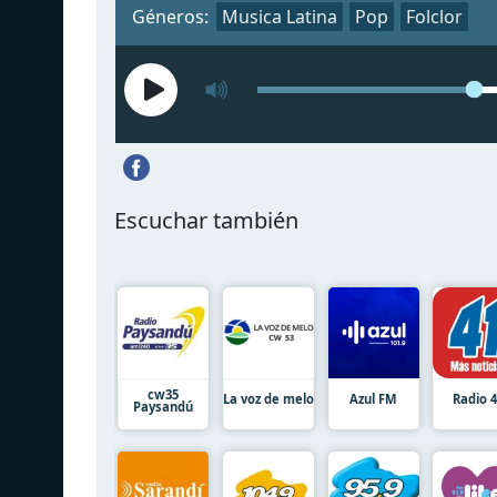
Géneros:
Musica Latina
Pop
Folclor
Escuchar también
cw35
La voz de melo
Azul FM
Radio 
Paysandú