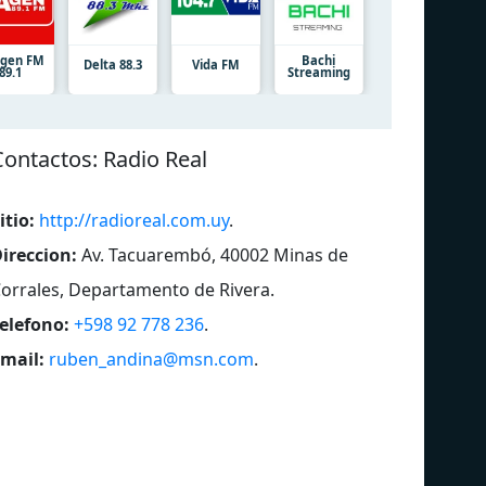
gen FM
Bachi
Delta 88.3
Vida FM
89.1
Streaming
Сontactos: Radio Real
itio:
http://radioreal.com.uy
.
ireccion:
Av. Tacuarembó, 40002 Minas de
orrales, Departamento de Rivera
.
elefono:
+598 92 778 236
.
mail:
ruben_andina@msn.com
.