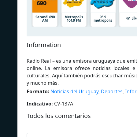
Sarandi 690
Metropolis
95.9
FM Lik
AM
104.9 FM
metropolis
Information
Radio Real – es una emisora uruguaya que emit
online. La emisora ofrece noticias locales 
culturales. Aquí también podrás escuchar música
y mucho más.
Formato:
Noticias del Uruguay
,
Deportes
,
Info
Indicativo:
CV-137A
Todos los comentarios