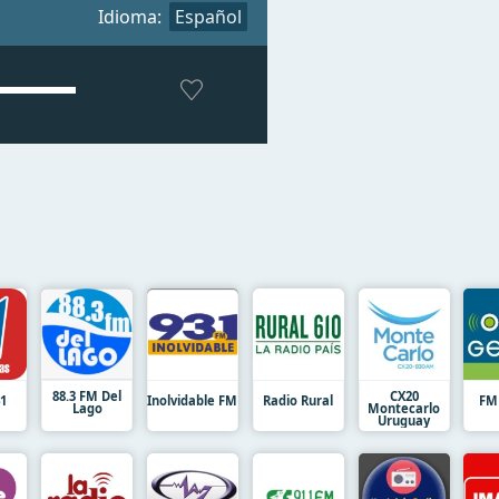
Idioma:
Español
88.3 FM Del
CX20
41
Inolvidable FM
Radio Rural
FM
Lago
Montecarlo
Uruguay