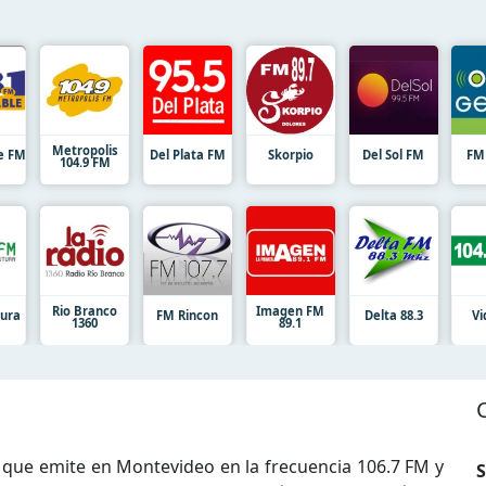
Metropolis
le FM
Del Plata FM
Skorpio
Del Sol FM
FM
104.9 FM
Rio Branco
Imagen FM
tura
FM Rincon
Delta 88.3
Vi
1360
89.1
que emite en Montevideo en la frecuencia 106.7 FM y
S