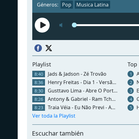
Géneros:
Pop
Musica Latina
Playlist
Top
Jads & Jadson - Zé Trovão
A
8:40
1
Henry Freitas - Dia 1 - Versão Forró
N
8:36
2
Gusttavo Lima - Abre O Portão Que Eu Cheguei - Ao Vivo
E
8:30
3
Antony & Gabriel - Ram Tchuuuu
Gu
8:26
4
Traia Véia - Eu Não Previ - Ao Vivo Em Goiânia
He
8:23
5
Ver toda la Playlist
Escuchar también