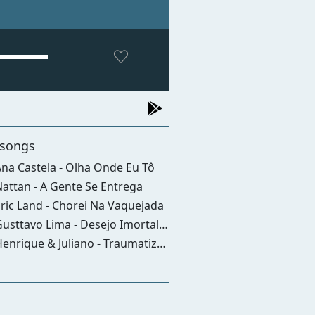
 songs
na Castela - Olha Onde Eu Tô
attan - A Gente Se Entrega
ric Land - Chorei Na Vaquejada
sttavo Lima - Desejo Imortal (it Must Have Been Love)
nrique & Juliano - Traumatizei - Ao Vivo Em Brasília