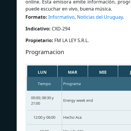
online. Esta emisora emite información, prog
puede escuchar en vivo, buena música.
Formato:
Informativo
,
Noticias del Uruguay
.
Indicativo:
CXD-294
Propietario:
FM LA LEY S.R.L.
Programacion
LUN
MAR
MIE
Tiempo
Programa
00:00; 08:30 y
Energy week end
21:00
12:00 y 06:00
Hechо Aca