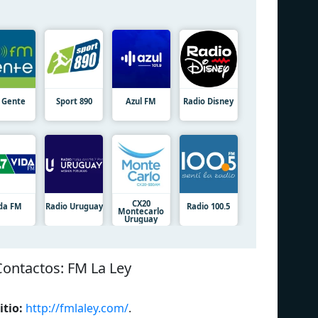
 Gente
Sport 890
Azul FM
Radio Disney
CX20
da FM
Radio Uruguay
Radio 100.5
Montecarlo
Uruguay
Сontactos: FM La Ley
itio:
http://fmlaley.com/
.