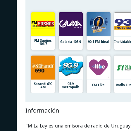
FM Sueños
Galaxia 105.9
90.1 FM Ideal
Inolvidab
106.7
Sarandi 690
95.9
FM Like
Radio Fu
AM
metropolis
Información
FM La Ley es una emisora de radio de Uruguay 