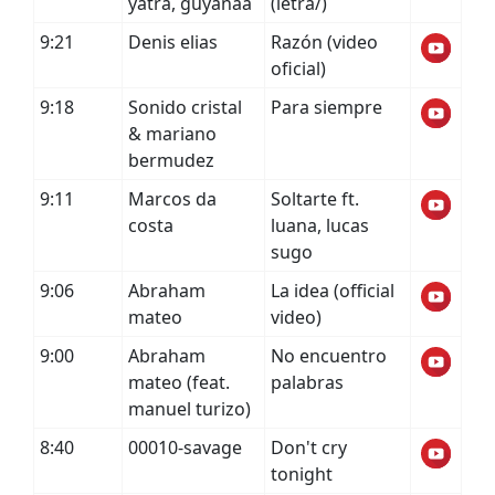
yatra, guyanaa
(letra/)
9:21
Denis elias
Razón (video
oficial)
9:18
Sonido cristal
Para siempre
& mariano
bermudez
9:11
Marcos da
Soltarte ft.
costa
luana, lucas
sugo
9:06
Abraham
La idea (official
mateo
video)
9:00
Abraham
No encuentro
mateo (feat.
palabras
manuel turizo)
8:40
00010-savage
Don't cry
tonight