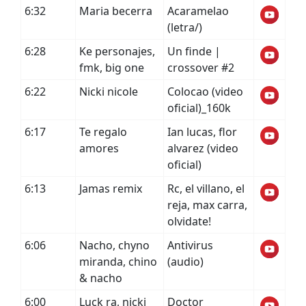
6:32
Maria becerra
Acaramelao
(letra/)
6:28
Ke personajes,
Un finde |
fmk, big one
crossover #2
6:22
Nicki nicole
Colocao (video
oficial)_160k
6:17
Te regalo
Ian lucas, flor
amores
alvarez (video
oficial)
6:13
Jamas remix
Rc, el villano, el
reja, max carra,
olvidate!
6:06
Nacho, chyno
Antivirus
miranda, chino
(audio)
& nacho
6:00
Luck ra, nicki
Doctor