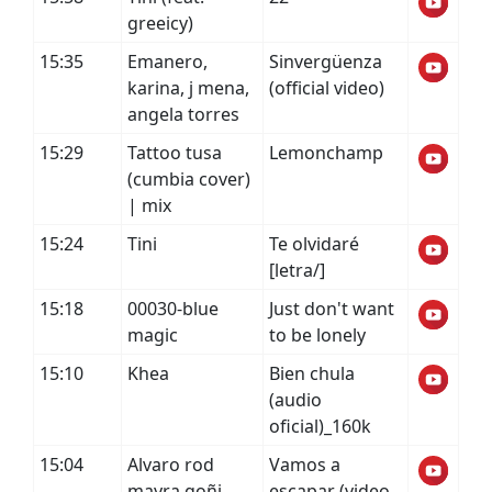
greeicy)
15:35
Emanero,
Sinvergüenza
karina, j mena,
(official video)
angela torres
15:29
Tattoo tusa
Lemonchamp
(cumbia cover)
| mix
15:24
Tini
Te olvidaré
[letra/]
15:18
00030-blue
Just don't want
magic
to be lonely
15:10
Khea
Bien chula
(audio
oficial)_160k
15:04
Alvaro rod
Vamos a
mayra goñi
escapar (video