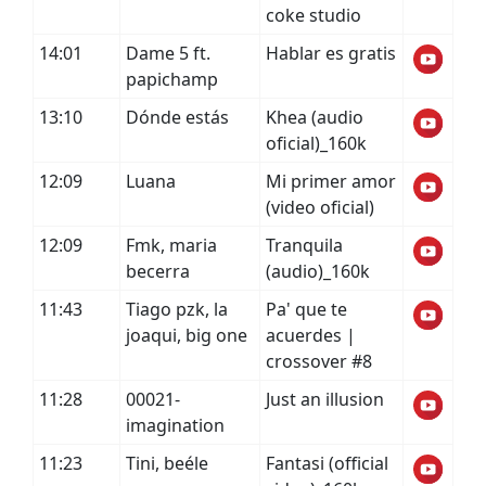
coke studio
14:01
Dame 5 ft.
Hablar es gratis
papichamp
13:10
Dónde estás
Khea (audio
oficial)_160k
12:09
Luana
Mi primer amor
(video oficial)
12:09
Fmk, maria
Tranquila
becerra
(audio)_160k
11:43
Tiago pzk, la
Pa' que te
joaqui, big one
acuerdes |
crossover #8
11:28
00021-
Just an illusion
imagination
11:23
Tini, beéle
Fantasi (official