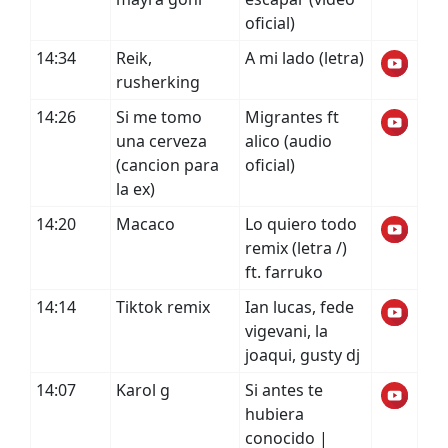
oficial)
14:34
Reik,
A mi lado (letra)
rusherking
14:26
Si me tomo
Migrantes ft
una cerveza
alico (audio
(cancion para
oficial)
la ex)
14:20
Macaco
Lo quiero todo
remix (letra /)
ft. farruko
14:14
Tiktok remix
Ian lucas, fede
vigevani, la
joaqui, gusty dj
14:07
Karol g
Si antes te
hubiera
conocido |