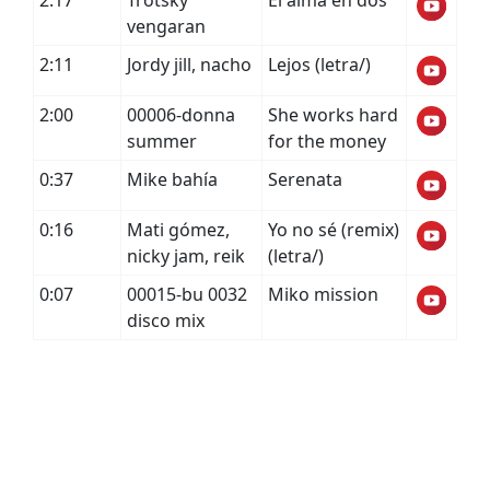
2:17
Trotsky
El alma en dos
vengaran
2:11
Jordy jill, nacho
Lejos (letra/)
2:00
00006-donna
She works hard
summer
for the money
0:37
Mike bahía
Serenata
0:16
Mati gómez,
Yo no sé (remix)
nicky jam, reik
(letra/)
0:07
00015-bu 0032
Miko mission
disco mix