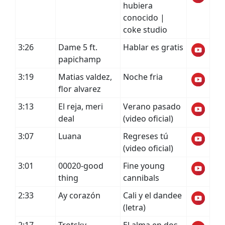
hubiera
conocido |
coke studio
3:26
Dame 5 ft.
Hablar es gratis
papichamp
3:19
Matias valdez,
Noche fria
flor alvarez
3:13
El reja, meri
Verano pasado
deal
(video oficial)
3:07
Luana
Regreses tú
(video oficial)
3:01
00020-good
Fine young
thing
cannibals
2:33
Ay corazón
Cali y el dandee
(letra)