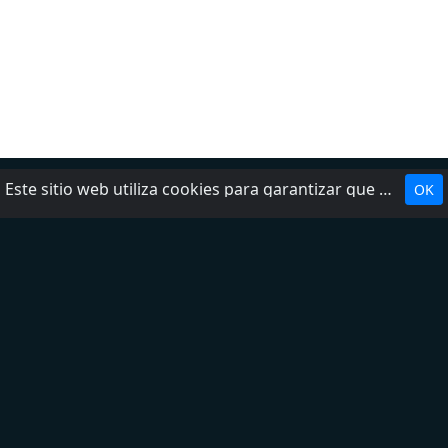
Este sitio web utiliza cookies para garantizar que obtenga la mejor experiencia en nuestro sitio web.
OK
Política de privacidad
DMCA
Preguntas frecuentes
Contáctenos
Términos del servicio
Sobre nosotros
Añadir una radio