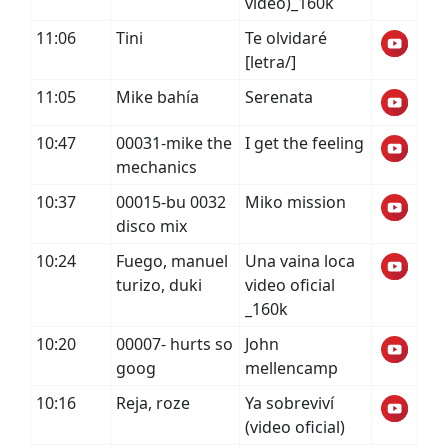
video)_160k
11:06
Tini
Te olvidaré
[letra/]
11:05
Mike bahía
Serenata
10:47
00031-mike the
I get the feeling
mechanics
10:37
00015-bu 0032
Miko mission
disco mix
10:24
Fuego, manuel
Una vaina loca
turizo, duki
video oficial
_160k
10:20
00007- hurts so
John
goog
mellencamp
10:16
Reja, roze
Ya sobreviví
(video oficial)