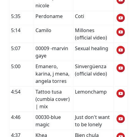
nicole
5:35
Perdoname
Coti
5:14
Camilo
Millones
(official video)
5:07
00009 -marvin
Sexual healing
gaye
5:00
Emanero,
Sinvergüenza
karina, j mena,
(official video)
angela torres
4:54
Tattoo tusa
Lemonchamp
(cumbia cover)
| mix
4:46
00030-blue
Just don't want
magic
to be lonely
4:37
Khea
Bien chula