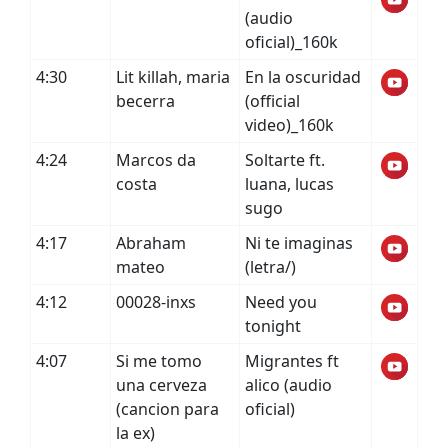
(audio
oficial)_160k
4:30
Lit killah, maria
En la oscuridad
becerra
(official
video)_160k
4:24
Marcos da
Soltarte ft.
costa
luana, lucas
sugo
4:17
Abraham
Ni te imaginas
mateo
(letra/)
4:12
00028-inxs
Need you
tonight
4:07
Si me tomo
Migrantes ft
una cerveza
alico (audio
(cancion para
oficial)
la ex)