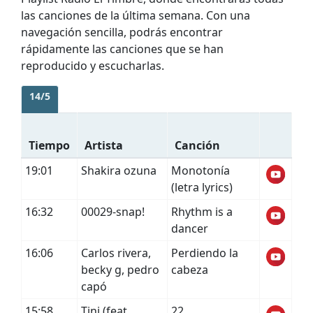
las canciones de la última semana. Con una
navegación sencilla, podrás encontrar
rápidamente las canciones que se han
reproducido y escucharlas.
14/5
Tiempo
Artista
Canción
19:01
Shakira ozuna
Monotonía
(letra lyrics)
16:32
00029-snap!
Rhythm is a
dancer
16:06
Carlos rivera,
Perdiendo la
becky g, pedro
cabeza
capó
15:58
Tini (feat.
22