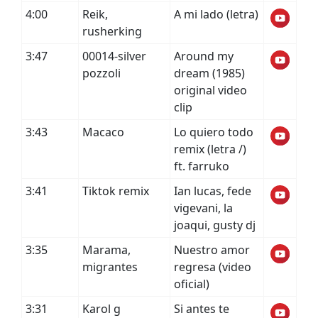
4:00
Reik,
A mi lado (letra)
rusherking
3:47
00014-silver
Around my
pozzoli
dream (1985)
original video
clip
3:43
Macaco
Lo quiero todo
remix (letra /)
ft. farruko
3:41
Tiktok remix
Ian lucas, fede
vigevani, la
joaqui, gusty dj
3:35
Marama,
Nuestro amor
migrantes
regresa (video
oficial)
3:31
Karol g
Si antes te